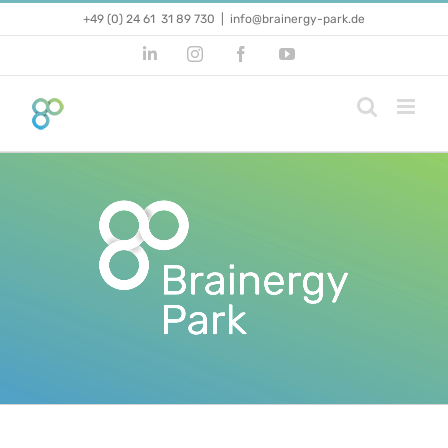
Zum
+49 (0) 24 61 31 89 730
|
info@brainergy-park.de
Inhalt
springen
LinkedIn
Instagram
Facebook
YouTube