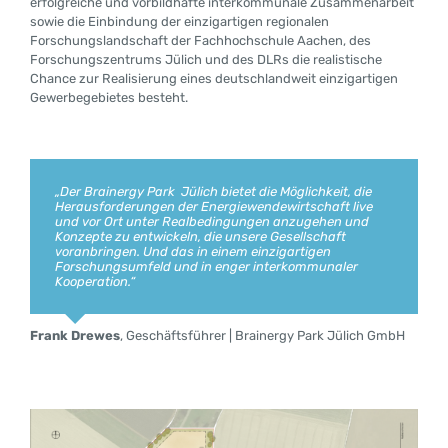
erfolgreiche und vorbildhafte interkommunale Zusammenarbeit
sowie die Einbindung der einzigartigen regionalen
Forschungslandschaft der Fachhochschule Aachen, des
Forschungszentrums Jülich und des DLRs die realistische
Chance zur Realisierung eines deutschlandweit einzigartigen
Gewerbegebietes besteht.
„Der Brainergy Park Jülich bietet die Möglichkeit, die
,,Die Einbindung von Wissenschaftseinrichtungen des
„Es ist gut und richtig, dass sich mit Jülich, Niederzier
„Der Brainergy Park Jülich ist die zukunftsweisende
Herausforderungen der Energiewendewirtschaft live
Forschungszentrums im Brainergy Park Jülich bietet
und Titz drei vom Strukturwandel besonders betroffene
Antwort der Gesellschafterkommunen Jülich,
und vor Ort unter Realbedingungen anzugehen und
hervorragende Möglichkeiten für den Transfer der
Kommunen gemeinsam auf den Weg machen, den
Niederzier und Titz auf die Herausforderungen der
Konzepte zu entwickeln, die unsere Gesellschaft
Grundlagenforschung in die Wirtschaft. Dies wird dazu
Brainergy Park Jülich als innovatives und daher
Energiewende und des Strukturwandels im
voranbringen. Und das in einem einzigartigen
beitragen, zukunftsfähige Produkte und Arbeitsplätze
zukunftsfähiges Projekt auf den Weg zu bringen. Die
Rheinischen Braunkohlerevier. Im Vordergrund muss
Forschungsumfeld und in enger interkommunaler
in der Region zu schaffen und starke positive Impulse
sichert Arbeitsplätze in unserer Region, die sich durch
hierbei auch die Schaffung neuer Arbeitsplätze stehen.“
Kooperation.“
für die wirtschaftliche Entwicklung unserer Stadt
eine hohe Lebensqualität und beste
insgesamt aussenden.“
Standortbedingungen für junge Familien auszeichnet!“
Hermann Heuser
ehem. Bürgermeister | Niederzier
Frank Drewes
,
Geschäftsführer | Brainergy Park Jülich GmbH
Jürgen Frantzen
Bürgermeister | Titz
Axel Fuchs
Bürgermeister | Jülich