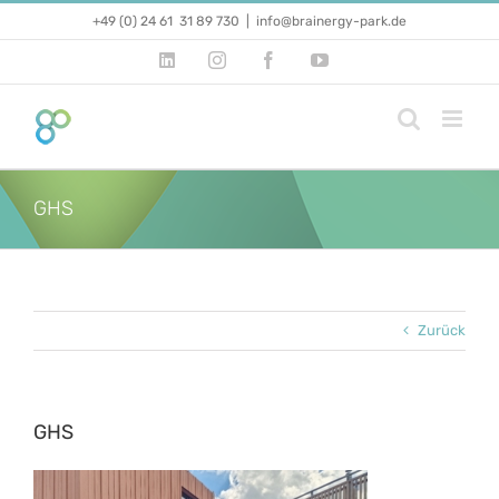
Zum
+49 (0) 24 61 31 89 730
|
info@brainergy-park.de
Inhalt
springen
LinkedIn
Instagram
Facebook
YouTube
GHS
Zurück
GHS