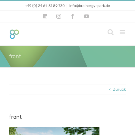
Zum
+49 (0) 24 61 31 89 730
|
info@brainergy-park.de
Inhalt
springen
LinkedIn
Instagram
Facebook
YouTube
front
Zurück
front