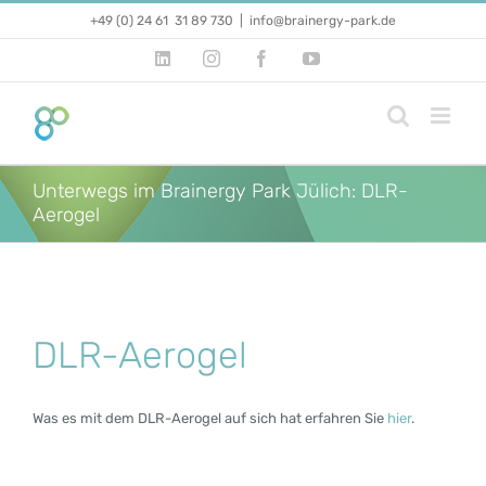
Zum
+49 (0) 24 61 31 89 730
|
info@brainergy-park.de
Inhalt
springen
LinkedIn
Instagram
Facebook
YouTube
Unterwegs im Brainergy Park Jülich: DLR-
Aerogel
DLR-Aerogel
Was es mit dem DLR-Aerogel auf sich hat erfahren Sie
hier
.