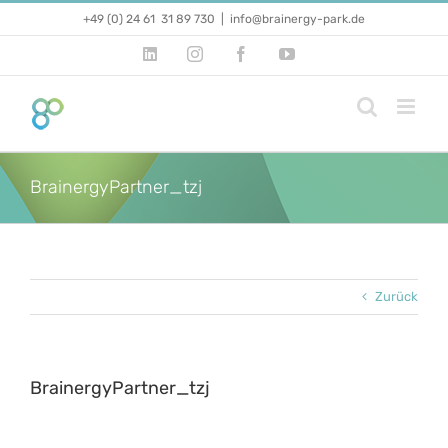
Zum
+49 (0) 24 61 31 89 730
|
info@brainergy-park.de
Inhalt
springen
LinkedIn
Instagram
Facebook
YouTube
BrainergyPartner_tzj
Zurück
BrainergyPartner_tzj