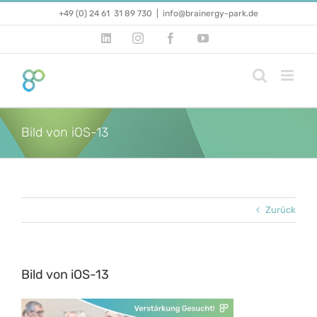
Zum
+49 (0) 24 61 31 89 730
|
info@brainergy-park.de
Inhalt
springen
LinkedIn
Instagram
Facebook
YouTube
Bild von iOS-13
Zurück
Bild von iOS-13