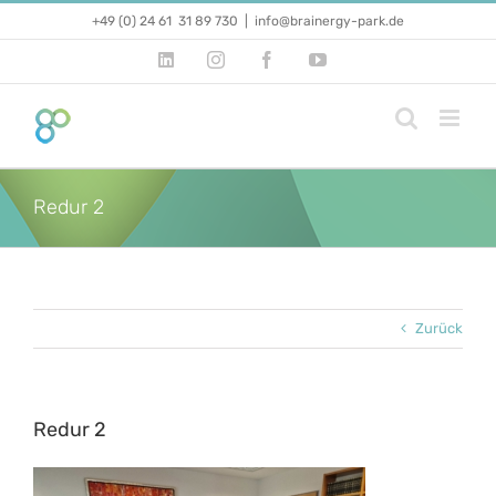
Zum
+49 (0) 24 61 31 89 730
|
info@brainergy-park.de
Inhalt
springen
LinkedIn
Instagram
Facebook
YouTube
Redur 2
Zurück
Redur 2