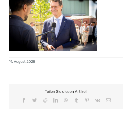
19. August 2025
Teilen Sie diesen Artikel!
Facebook
Twitter
Reddit
LinkedIn
WhatsApp
Tumblr
Pinterest
Vk
E-
Mail