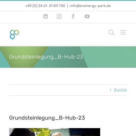
Zum
+49 (0) 24 61 31 89 730
|
info@brainergy-park.de
Inhalt
springen
LinkedIn
Instagram
Facebook
YouTube
Grundsteinlegung_B-Hub-23
Zurück
Grundsteinlegung_B-Hub-23