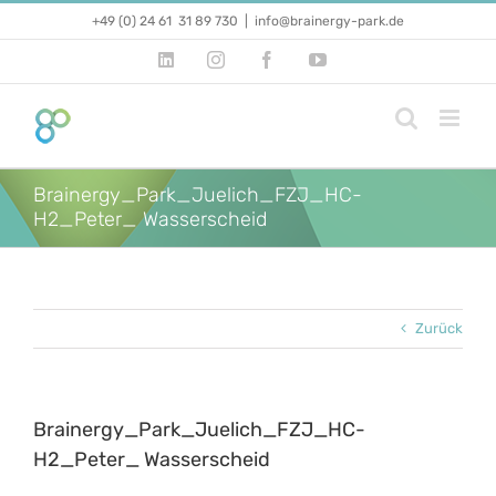
Zum
+49 (0) 24 61 31 89 730
|
info@brainergy-park.de
Inhalt
springen
LinkedIn
Instagram
Facebook
YouTube
Brainergy_Park_Juelich_FZJ_HC-
H2_Peter_ Wasserscheid
Zurück
Brainergy_Park_Juelich_FZJ_HC-
H2_Peter_ Wasserscheid