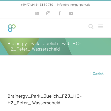
Zum
+49 (0) 24 61 31 89 730
|
info@brainergy-park.de
Inhalt
springen
LinkedIn
Instagram
Facebook
YouTube
Brainergy_Park_Juelich_FZJ_HC-
H2_Peter_ Wasserscheid
Zurück
Brainergy_Park_Juelich_FZJ_HC-
H2_Peter_ Wasserscheid