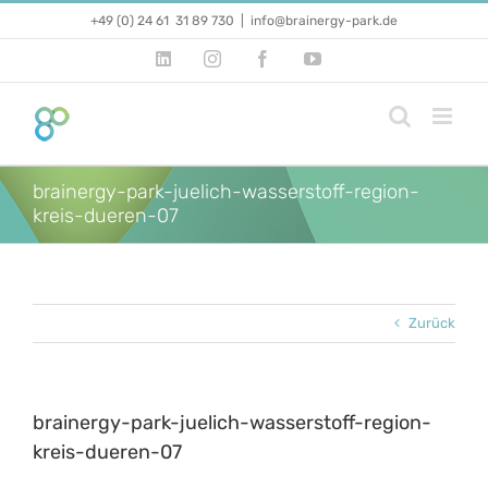
Zum
+49 (0) 24 61 31 89 730
|
info@brainergy-park.de
Inhalt
springen
LinkedIn
Instagram
Facebook
YouTube
brainergy-park-juelich-wasserstoff-region-
kreis-dueren-07
Zurück
brainergy-park-juelich-wasserstoff-region-
kreis-dueren-07