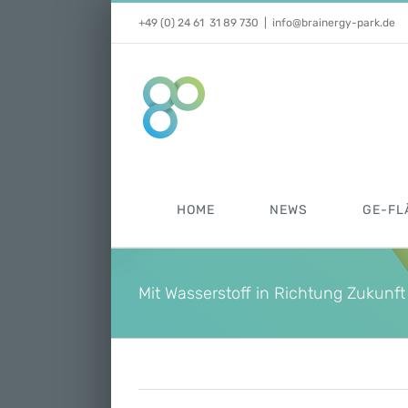
Zum
+49 (0) 24 61 31 89 730
|
info@brainergy-park.de
Inhalt
springen
HOME
NEWS
GE-FL
Mit Wasserstoff in Richtung Zukunft