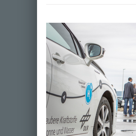
Zeige
grösseres
Bild