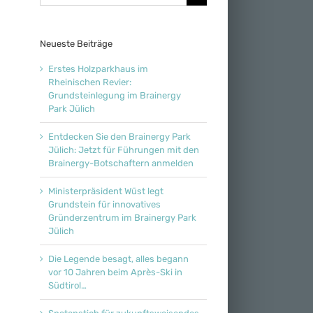
nach:
Neueste Beiträge
Erstes Holzparkhaus im
Rheinischen Revier:
Grundsteinlegung im Brainergy
Park Jülich
Entdecken Sie den Brainergy Park
Jülich: Jetzt für Führungen mit den
Brainergy-Botschaftern anmelden
Ministerpräsident Wüst legt
Grundstein für innovatives
Gründerzentrum im Brainergy Park
Jülich
Die Legende besagt, alles begann
vor 10 Jahren beim Après-Ski in
Südtirol…