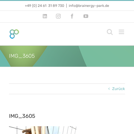
Zum
+49 (0) 24 61 31 89 730
|
info@brainergy-park.de
Inhalt
springen
LinkedIn
Instagram
Facebook
YouTube
IMG_3605
Zurück
IMG_3605