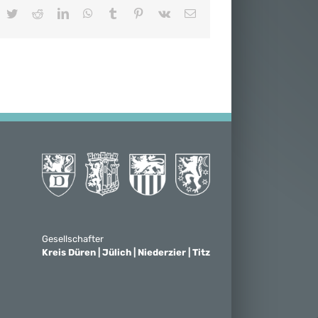
acebook
Twitter
Reddit
LinkedIn
WhatsApp
Tumblr
Pinterest
Vk
E-
Mail
Gesellschafter
Kreis Düren | Jülich | Niederzier | Titz