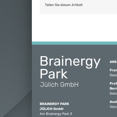
Teilen Sie diesen Artikel!
ANS
Fra
Gesc
Prof
Ber
Gesc
Axel
BRAINERGY PARK
Vors
JÜLICH GmbH
Am Brainergy Park 3