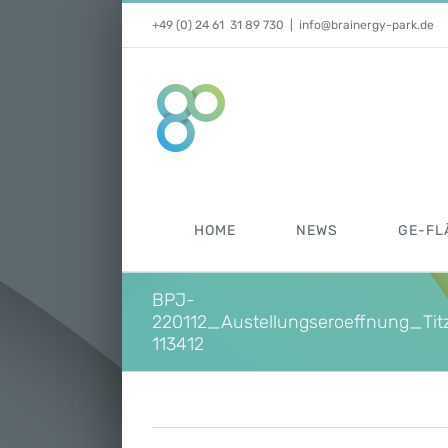
Zum
+49 (0) 24 61 31 89 730
|
info@brainergy-park.de
Inhalt
springen
HOME
NEWS
GE-FL
BPJ-
220112_Austellungseroeffnung_Ti
113412