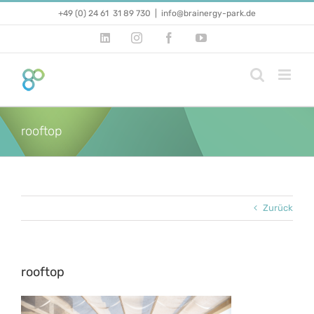
Zum
+49 (0) 24 61 31 89 730
|
info@brainergy-park.de
Inhalt
springen
LinkedIn
Instagram
Facebook
YouTube
rooftop
Zurück
rooftop