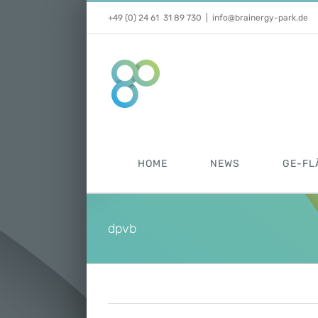
Zum
+49 (0) 24 61 31 89 730
|
info@brainergy-park.de
Inhalt
springen
HOME
NEWS
GE-FL
dpvb