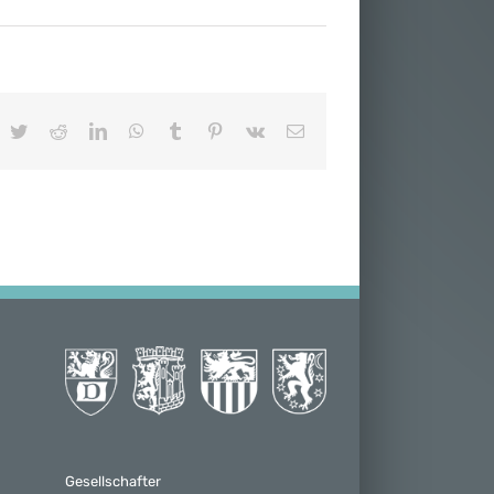
acebook
Twitter
Reddit
LinkedIn
WhatsApp
Tumblr
Pinterest
Vk
E-
Mail
Gesellschafter