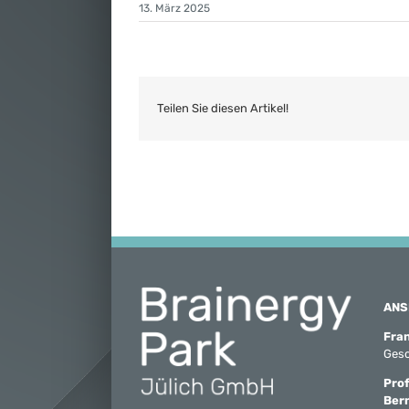
13. März 2025
Teilen Sie diesen Artikel!
ANS
Fra
Gesc
Prof
Ber