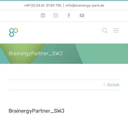
Zum
+49 (0) 24 61 31 89 730
|
info@brainergy-park.de
Inhalt
springen
LinkedIn
Instagram
Facebook
YouTube
BrainergyPartner_SWJ
Zurück
BrainergyPartner_SWJ