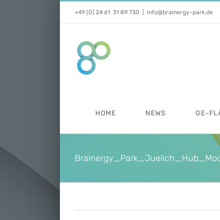
Zum
+49 (0) 24 61 31 89 730
|
info@brainergy-park.de
Inhalt
springen
HOME
NEWS
GE-FL
Brainergy_Park_Juelich_Hub_Mod