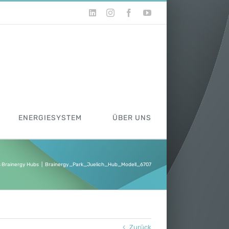
LinkedIn
Instagram
Facebook
YouTube
ENERGIESYSTEM
ÜBER UNS
 Brainergy Hubs
|
Brainergy_Park_Juelich_Hub_Modell_6707
Zurück