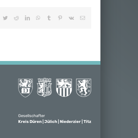
acebook
Twitter
Reddit
LinkedIn
WhatsApp
Tumblr
Pinterest
Vk
E-
Mail
Gesellschafter
Kreis Düren | Jülich | Niederzier | Titz