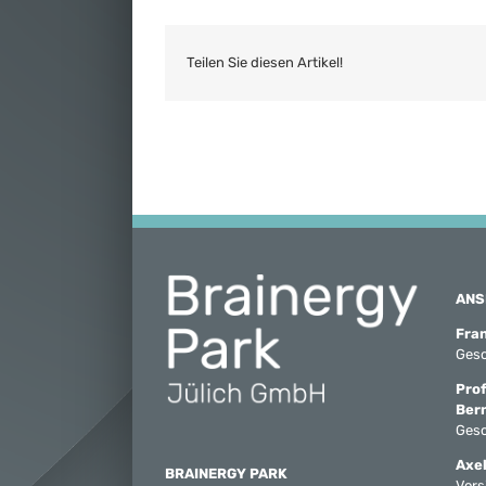
Teilen Sie diesen Artikel!
ANS
Fra
Gesc
Prof
Ber
Gesc
Axel
BRAINERGY PARK
Vors