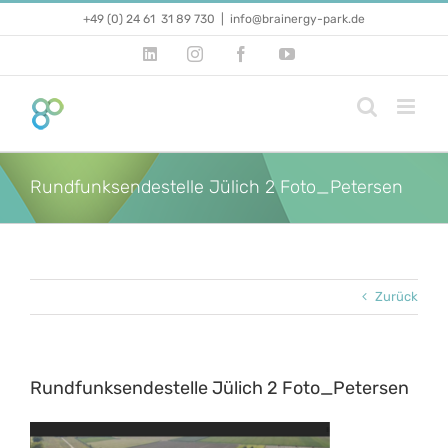
Zum
+49 (0) 24 61 31 89 730
|
info@brainergy-park.de
Inhalt
springen
LinkedIn
Instagram
Facebook
YouTube
Rundfunksendestelle Jülich 2 Foto_Petersen
Zurück
Rundfunksendestelle Jülich 2 Foto_Petersen