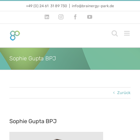
Zum
+49 (0) 24 61 31 89 730
|
info@brainergy-park.de
Inhalt
springen
LinkedIn
Instagram
Facebook
YouTube
Sophie Gupta BPJ
Zurück
Sophie Gupta BPJ