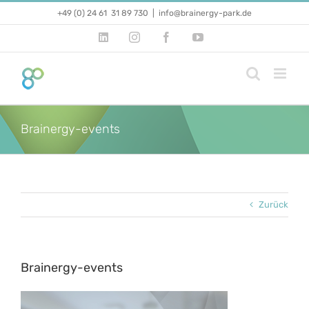
Zum
+49 (0) 24 61 31 89 730
|
info@brainergy-park.de
Inhalt
springen
LinkedIn
Instagram
Facebook
YouTube
Brainergy-events
Zurück
Brainergy-events