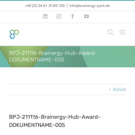
Zum
+49 (0) 24 61 31 89 730
|
info@brainergy-park.de
Inhalt
springen
LinkedIn
Instagram
Facebook
YouTube
BPJ-211116-Brainergy-Hub-Award-
DOKUMENTNAME-005
Zurück
BPJ-211116-Brainergy-Hub-Award-
DOKUMENTNAME-005