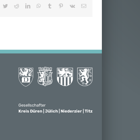
acebook
Twitter
Reddit
LinkedIn
WhatsApp
Tumblr
Pinterest
Vk
E-
Mail
Gesellschafter
Kreis Düren | Jülich | Niederzier | Titz