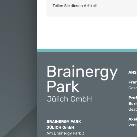
Teilen Sie diesen Artikel!
ANS
Fra
Gesc
Prof
Ber
Gesc
Axel
BRAINERGY PARK
Vors
JÜLICH GmbH
Am Brainergy Park 3