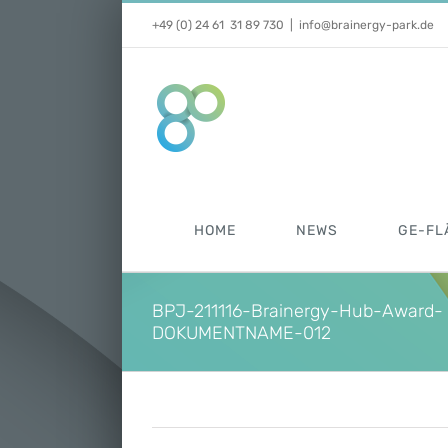
Zum
+49 (0) 24 61 31 89 730
|
info@brainergy-park.de
Inhalt
springen
HOME
NEWS
GE-FL
BPJ-211116-Brainergy-Hub-Award-
DOKUMENTNAME-012