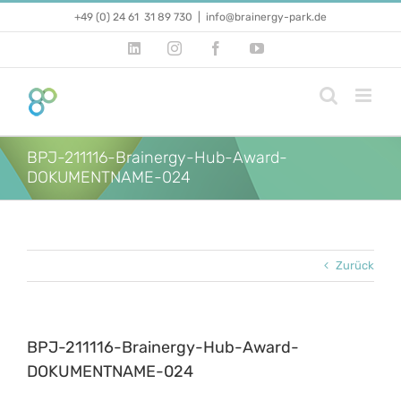
Zum
+49 (0) 24 61 31 89 730
|
info@brainergy-park.de
Inhalt
springen
LinkedIn
Instagram
Facebook
YouTube
BPJ-211116-Brainergy-Hub-Award-
DOKUMENTNAME-024
Zurück
BPJ-211116-Brainergy-Hub-Award-
DOKUMENTNAME-024