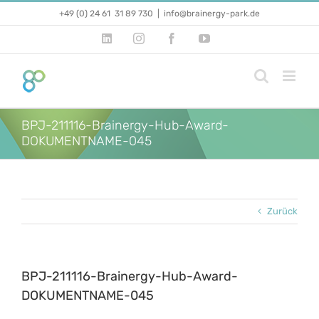
Zum
+49 (0) 24 61 31 89 730
|
info@brainergy-park.de
Inhalt
springen
LinkedIn
Instagram
Facebook
YouTube
BPJ-211116-Brainergy-Hub-Award-
DOKUMENTNAME-045
Zurück
BPJ-211116-Brainergy-Hub-Award-
DOKUMENTNAME-045