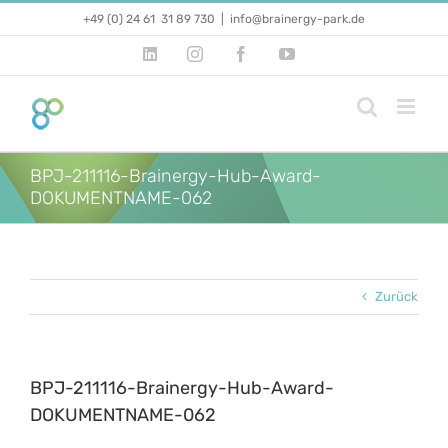
Zum
+49 (0) 24 61 31 89 730
|
info@brainergy-park.de
Inhalt
springen
LinkedIn
Instagram
Facebook
YouTube
BPJ-211116-Brainergy-Hub-Award-
DOKUMENTNAME-062
Zurück
BPJ-211116-Brainergy-Hub-Award-
DOKUMENTNAME-062