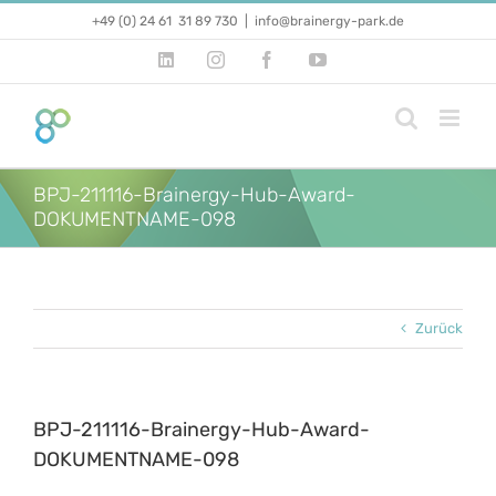
Zum
+49 (0) 24 61 31 89 730
|
info@brainergy-park.de
Inhalt
springen
LinkedIn
Instagram
Facebook
YouTube
BPJ-211116-Brainergy-Hub-Award-
DOKUMENTNAME-098
Zurück
BPJ-211116-Brainergy-Hub-Award-
DOKUMENTNAME-098