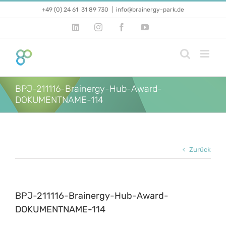
Zum
+49 (0) 24 61 31 89 730
|
info@brainergy-park.de
Inhalt
springen
LinkedIn
Instagram
Facebook
YouTube
BPJ-211116-Brainergy-Hub-Award-
DOKUMENTNAME-114
Zurück
BPJ-211116-Brainergy-Hub-Award-
DOKUMENTNAME-114