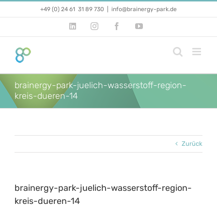
Zum
+49 (0) 24 61 31 89 730
|
info@brainergy-park.de
Inhalt
springen
LinkedIn
Instagram
Facebook
YouTube
brainergy-park-juelich-wasserstoff-region-
kreis-dueren-14
Zurück
brainergy-park-juelich-wasserstoff-region-
kreis-dueren-14