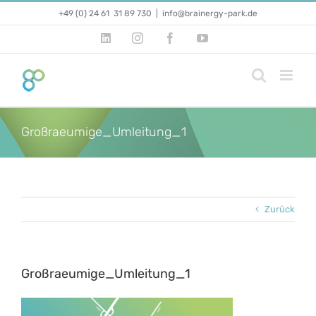
Zum
+49 (0) 24 61 31 89 730
|
info@brainergy-park.de
Inhalt
springen
LinkedIn
Instagram
Facebook
YouTube
Großraeumige_Umleitung_1
Zurück
Großraeumige_Umleitung_1