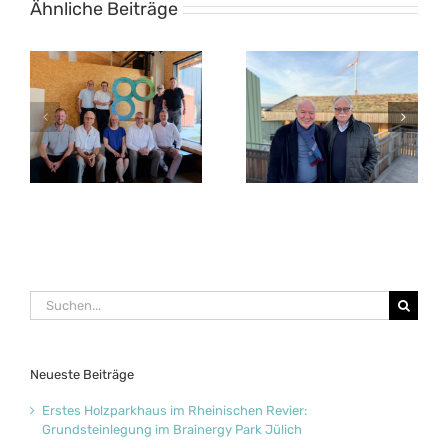
Ähnliche Beiträge
Entdecken Sie den
s
Ministerpräsident
Brainergy Park Jülich:
Wüst legt Grundstein
Jetzt für Führungen
für innovatives
mit den Brainergy-
im
Gründerzentrum im
Botschaftern
ch
Brainergy Park Jülich
anmelden
Suche
nach:
Neueste Beiträge
Erstes Holzparkhaus im Rheinischen Revier:
Grundsteinlegung im Brainergy Park Jülich