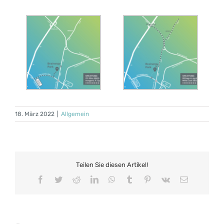
18. März 2022
|
Allgemein
Teilen Sie diesen Artikel!
Facebook
Twitter
Reddit
LinkedIn
WhatsApp
Tumblr
Pinterest
Vk
E-
Mail