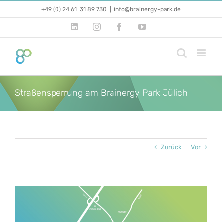
Zum
+49 (0) 24 61 31 89 730
|
info@brainergy-park.de
Inhalt
springen
LinkedIn
Instagram
Facebook
YouTube
Straßensperrung am Brainergy Park Jülich
Zurück
Vor
Zeige
grösseres
Bild