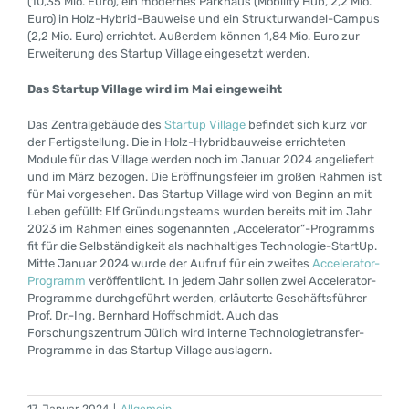
(10,35 Mio. Euro), ein modernes Parkhaus (Mobility Hub, 2,2 Mio.
Euro) in Holz-Hybrid-Bauweise und ein Strukturwandel-Campus
(2,2 Mio. Euro) errichtet. Außerdem können 1,84 Mio. Euro zur
Erweiterung des Startup Village eingesetzt werden.
Das Startup Village wird im Mai eingeweiht
Das Zentralgebäude des
Startup Village
befindet sich kurz vor
der Fertigstellung. Die in Holz-Hybridbauweise errichteten
Module für das Village werden noch im Januar 2024 angeliefert
und im März bezogen. Die Eröffnungsfeier im großen Rahmen ist
für Mai vorgesehen. Das Startup Village wird von Beginn an mit
Leben gefüllt: Elf Gründungsteams wurden bereits mit im Jahr
2023 im Rahmen eines sogenannten „Accelerator“-Programms
fit für die Selbständigkeit als nachhaltiges Technologie-StartUp.
Mitte Januar 2024 wurde der Aufruf für ein zweites
Accelerator-
Programm
veröffentlicht. In jedem Jahr sollen zwei Accelerator-
Programme durchgeführt werden, erläuterte Geschäftsführer
Prof. Dr.-Ing. Bernhard Hoffschmidt. Auch das
Forschungszentrum Jülich wird interne Technologietransfer-
Programme in das Startup Village auslagern.
17. Januar 2024
|
Allgemein