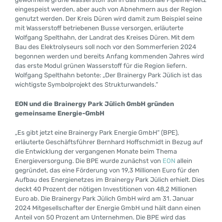
eingespeist werden, aber auch von Abnehmern aus der Region
genutzt werden. Der Kreis Düren wird damit zum Beispiel seine
mit Wasserstoff betriebenen Busse versorgen, erläuterte
Wolfgang Spelthahn, der Landrat des Kreises Düren. Mit dem
Bau des Elektrolyseurs soll noch vor den Sommerferien 2024
begonnen werden und bereits Anfang kommenden Jahres wird
das erste Modul grünen Wasserstoff für die Region liefern.
Wolfgang Spelthahn betonte: „Der Brainergy Park Jülich ist das
wichtigste Symbolprojekt des Strukturwandels.“
EON und die Brainergy Park Jülich GmbH gründen
gemeinsame Energie-GmbH
„Es gibt jetzt eine Brainergy Park Energie GmbH“ (BPE),
erläuterte Geschäftsführer Bernhard Hoffschmidt in Bezug auf
die Entwicklung der vergangenen Monate beim Thema
Energieversorgung. Die BPE wurde zunächst von
EON
allein
gegründet, das eine Förderung von 19,3 Millionen Euro für den
Aufbau des Energienetzes im Brainergy Park Jülich erhielt. Dies
deckt 40 Prozent der nötigen Investitionen von 48,2 Millionen
Euro ab. Die Brainergy Park Jülich GmbH wird am 31. Januar
2024 Mitgesellschafter der Energie GmbH und hält dann einen
Anteil von 50 Prozent am Unternehmen. Die BPE wird das