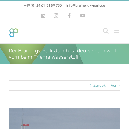
Zum
+49 (0) 24 61 31 89 730
|
info@brainergy-park.de
Inhalt
springen
LinkedIn
Instagram
Facebook
YouTube
Der Brainergy Park Jülich ist deutschlandweit
vorn beim Thema Wasserstoff
Zurück
Vor
Zeige
grösseres
Bild