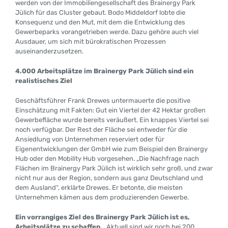
werden von der Immobiliengesellschaft des Brainergy Park
Jülich für das Cluster gebaut. Bodo Middeldorf lobte die
Konsequenz und den Mut, mit dem die Entwicklung des
Gewerbeparks vorangetrieben werde. Dazu gehöre auch viel
Ausdauer, um sich mit bürokratischen Prozessen
auseinanderzusetzen.
4.000 Arbeitsplätze im Brainergy Park Jülich sind ein
realistisches Ziel
Geschäftsführer Frank Drewes untermauerte die positive
Einschätzung mit Fakten: Gut ein Viertel der 42 Hektar großen
Gewerbefläche wurde bereits veräußert. Ein knappes Viertel sei
noch verfügbar. Der Rest der Fläche sei entweder für die
Ansiedlung von Unternehmen reserviert oder für
Eigenentwicklungen der GmbH wie zum Beispiel den Brainergy
Hub oder den Mobility Hub vorgesehen. „Die Nachfrage nach
Flächen im Brainergy Park Jülich ist wirklich sehr groß, und zwar
nicht nur aus der Region, sondern aus ganz Deutschland und
dem Ausland“, erklärte Drewes. Er betonte, die meisten
Unternehmen kämen aus dem produzierenden Gewerbe.
Ein vorrangiges Ziel des Brainergy Park Jülich ist es,
Arbeitsplätze zu schaffen.
„Aktuell sind wir noch bei 200