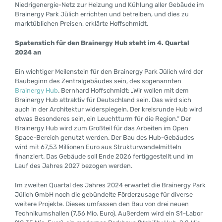
Niedrigenergie-Netz zur Heizung und Kühlung aller Gebäude im
Brainergy Park Jülich errichten und betreiben, und dies zu
marktüblichen Preisen, erklärte Hoffschmidt.
Spatenstich für den Brainergy Hub steht im 4. Quartal
2024 an
Ein wichtiger Meilenstein für den Brainergy Park Jülich wird der
Baubeginn des Zentralgebäudes sein, des sogenannten
Brainergy Hub
. Bernhard Hoffschmidt: „Wir wollen mit dem
Brainergy Hub attraktiv für Deutschland sein. Das wird sich
auch in der Architektur widerspiegeln. Der kreisrunde Hub wird
etwas Besonderes sein, ein Leuchtturm für die Region.“ Der
Brainergy Hub wird zum Großteil für das Arbeiten im Open
Space-Bereich genutzt werden. Der Bau des Hub-Gebäudes
wird mit 67,53 Millionen Euro aus Strukturwandelmitteln
finanziert. Das Gebäude soll Ende 2026 fertiggestellt und im
Lauf des Jahres 2027 bezogen werden.
Im zweiten Quartal des Jahres 2024 erwartet die Brainergy Park
Jülich GmbH noch die gebündelte Förderzusage für diverse
weitere Projekte. Dieses umfassen den Bau von drei neuen
Technikumshallen (7,56 Mio. Euro). Außerdem wird ein S1-Labor