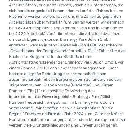
Arbeitsplätzen“, erläuterte Drewes, „doch die Unternehmen, die
sich bereits angesiedelt haben oder im Lauf des Jahres bei uns
Flächen erwerben wollen, haben uns ihre Zahlen zu geplanten
Arbeitsplätzen übermittelt. In fünf Jahren werden wir demnach
bei 1.670 Arbeitsplätzen angekommen sein und in zehn Jahren
bei 2.920 Arbeitsplätzen.“ Nimmt man die Arbeitsplätze hinzu,
die durch Eigenprojekte der Brainergy Park Jülich GmbH
entstehen, werden in zehn Jahren wirklich 4.000 Menschen im
„Gewerbepark der Energiewende“ arbeiten. Diese Zahl hatte Axel
Fuchs, der Bürgermeister der Stadt Jülich und
Aufsichtsratsvorsitzender der Brainergy Park Jülich GmbH, vor
einem Jahr als Ziel für den Gewerbepark ausgegeben. Fuchs
betonte die große Bedeutung der partnerschaftlichen
Zusammenarbeit mit den Bürgermeistern der anderen beiden
Trägerkommunen, Frank Rombey (Niederzier) und Jürgen
Frantzen (Titz) für die positive Entwicklung des
interkommunalen Gewerbegebiets Brainergy Park Jülich.
Rombey freute sich, wie gut man im Brainergy Park Jülich
vorankomme: „Wir schaffen hier viele Arbeitsplätze für die
Region.“ Frantzen erklärte das Jahr 2024 zum „Jahr der Kräne“.
Nun werde nicht mehr nur geplant, sondern konkret gebaut: „Wir
werden viele Grundsteinlegungen und Einweihungen sehen.“