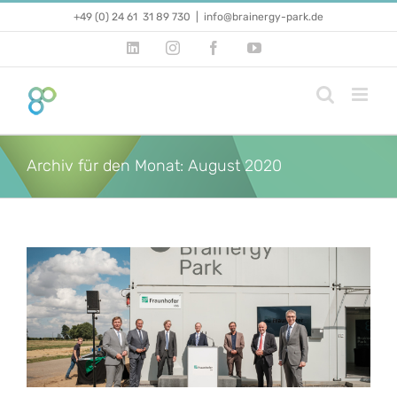
Zum
+49 (0) 24 61 31 89 730
|
info@brainergy-park.de
Inhalt
springen
LinkedIn
Instagram
Facebook
YouTube
Archiv für den Monat:
August 2020