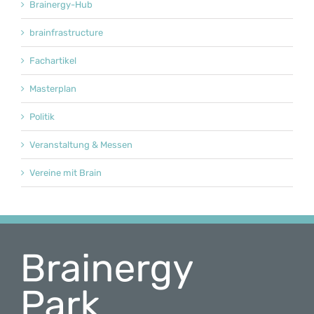
Brainergy-Hub
brainfrastructure
Fachartikel
Masterplan
Politik
Veranstaltung & Messen
Vereine mit Brain