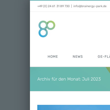
Zum
+49 (0) 24 61 31 89 730
|
info@brainergy-park.de
Inhalt
springen
HOME
NEWS
GE-FL
Archiv für den Monat:
Juli 2023