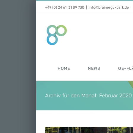
Zum
+49 (0) 24 61 31 89 730
|
info@brainergy-park.de
Inhalt
springen
HOME
NEWS
GE-FL
Archiv für den Monat:
Februar 2020