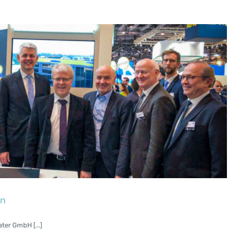
en
ter GmbH [...]