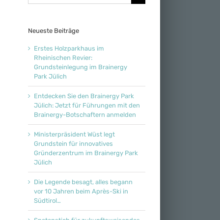
nach:
Neueste Beiträge
Erstes Holzparkhaus im
Rheinischen Revier:
Grundsteinlegung im Brainergy
Park Jülich
Entdecken Sie den Brainergy Park
Jülich: Jetzt für Führungen mit den
Brainergy-Botschaftern anmelden
Ministerpräsident Wüst legt
Grundstein für innovatives
Gründerzentrum im Brainergy Park
Jülich
Die Legende besagt, alles begann
vor 10 Jahren beim Après-Ski in
Südtirol…