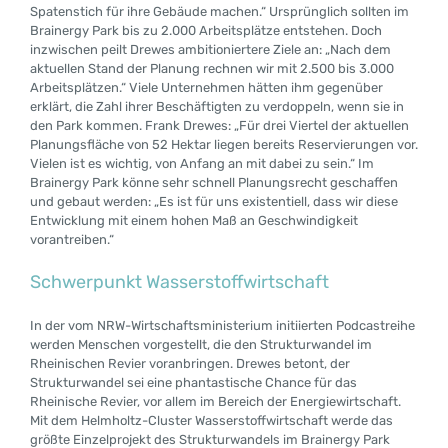
Spatenstich für ihre Gebäude machen.“ Ursprünglich sollten im
Brainergy Park bis zu 2.000 Arbeitsplätze entstehen. Doch
inzwischen peilt Drewes ambitioniertere Ziele an: „Nach dem
aktuellen Stand der Planung rechnen wir mit 2.500 bis 3.000
Arbeitsplätzen.“ Viele Unternehmen hätten ihm gegenüber
erklärt, die Zahl ihrer Beschäftigten zu verdoppeln, wenn sie in
den Park kommen. Frank Drewes: „Für drei Viertel der aktuellen
Planungsfläche von 52 Hektar liegen bereits Reservierungen vor.
Vielen ist es wichtig, von Anfang an mit dabei zu sein.“ Im
Brainergy Park könne sehr schnell Planungsrecht geschaffen
und gebaut werden: „Es ist für uns existentiell, dass wir diese
Entwicklung mit einem hohen Maß an Geschwindigkeit
vorantreiben.“
Schwerpunkt Wasserstoffwirtschaft
In der vom NRW-Wirtschaftsministerium initiierten Podcastreihe
werden Menschen vorgestellt, die den Strukturwandel im
Rheinischen Revier voranbringen. Drewes betont, der
Strukturwandel sei eine phantastische Chance für das
Rheinische Revier, vor allem im Bereich der Energiewirtschaft.
Mit dem Helmholtz-Cluster Wasserstoffwirtschaft werde das
größte Einzelprojekt des Strukturwandels im Brainergy Park