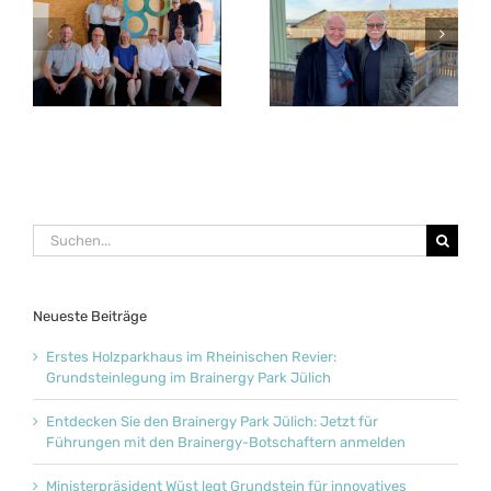
Entdecken Sie den
s
Ministerpräsident
Brainergy Park Jülich:
Wüst legt Grundstein
Jetzt für Führungen
für innovatives
mit den Brainergy-
im
Gründerzentrum im
Botschaftern
ch
Brainergy Park Jülich
anmelden
Suche
nach:
Neueste Beiträge
Erstes Holzparkhaus im Rheinischen Revier:
Grundsteinlegung im Brainergy Park Jülich
Entdecken Sie den Brainergy Park Jülich: Jetzt für
Führungen mit den Brainergy-Botschaftern anmelden
Ministerpräsident Wüst legt Grundstein für innovatives