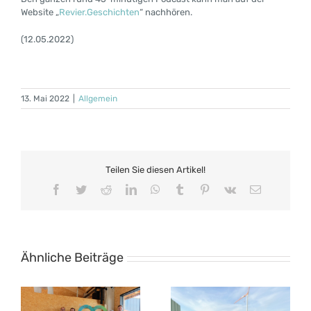
Website „
Revier.Geschichten
“ nachhören.
(12.05.2022)
13. Mai 2022
|
Allgemein
Teilen Sie diesen Artikel!
Facebook
Twitter
Reddit
LinkedIn
WhatsApp
Tumblr
Pinterest
Vk
E-
Mail
Ähnliche Beiträge