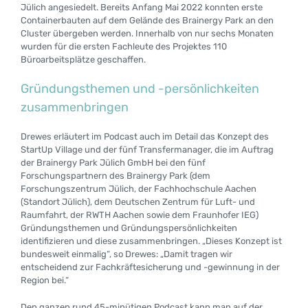
Jülich angesiedelt. Bereits Anfang Mai 2022 konnten erste
Containerbauten auf dem Gelände des Brainergy Park an den
Cluster übergeben werden. Innerhalb von nur sechs Monaten
wurden für die ersten Fachleute des Projektes 110
Büroarbeitsplätze geschaffen.
Gründungsthemen und -persönlichkeiten
zusammenbringen
Drewes erläutert im Podcast auch im Detail das Konzept des
StartUp Village und der fünf Transfermanager, die im Auftrag
der Brainergy Park Jülich GmbH bei den fünf
Forschungspartnern des Brainergy Park (dem
Forschungszentrum Jülich, der Fachhochschule Aachen
(Standort Jülich), dem Deutschen Zentrum für Luft- und
Raumfahrt, der RWTH Aachen sowie dem Fraunhofer IEG)
Gründungsthemen und Gründungspersönlichkeiten
identifizieren und diese zusammenbringen. „Dieses Konzept ist
bundesweit einmalig“, so Drewes: „Damit tragen wir
entscheidend zur Fachkräftesicherung und -gewinnung in der
Region bei.“
Den ganzen rund 45-minütigen Podcast kann man auf der