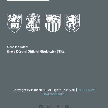
Gesellschafter
Kreis Düren | Jülich | Niederzier | Titz
Copyright by
la mechky+
. All Rights Reserved. |
IMPRESSUM
|
DATENSCHUTZ
LinkedIn
Instagram
Facebook
YouTube