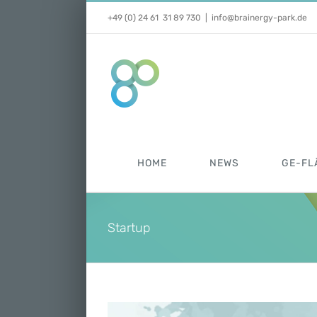
Zum
+49 (0) 24 61 31 89 730
|
info@brainergy-park.de
Inhalt
springen
HOME
NEWS
GE-FL
Startup