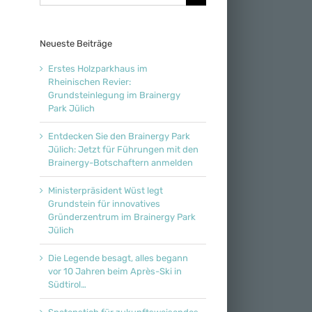
nach:
Neueste Beiträge
Erstes Holzparkhaus im
Rheinischen Revier:
Grundsteinlegung im Brainergy
Park Jülich
Entdecken Sie den Brainergy Park
Jülich: Jetzt für Führungen mit den
Brainergy-Botschaftern anmelden
Ministerpräsident Wüst legt
Grundstein für innovatives
Gründerzentrum im Brainergy Park
Jülich
Die Legende besagt, alles begann
vor 10 Jahren beim Après-Ski in
Südtirol…