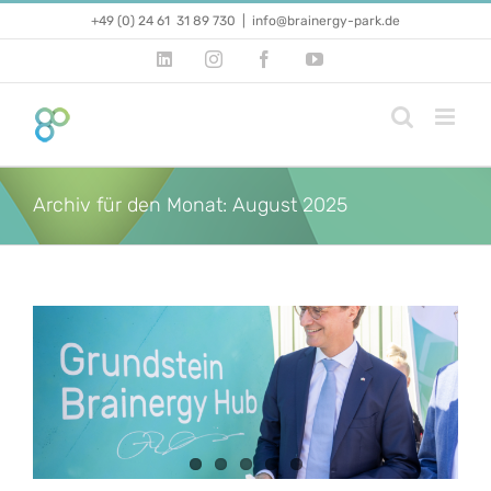
Zum
+49 (0) 24 61 31 89 730
|
info@brainergy-park.de
Inhalt
springen
LinkedIn
Instagram
Facebook
YouTube
Archiv für den Monat:
August 2025
s