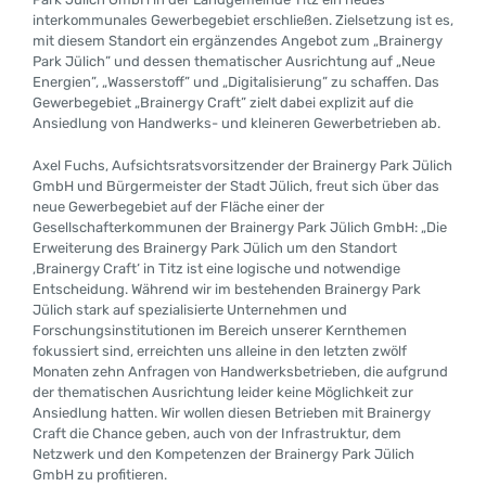
interkommunales Gewerbegebiet erschließen. Zielsetzung ist es,
mit diesem Standort ein ergänzendes Angebot zum „Brainergy
Park Jülich” und dessen thematischer Ausrichtung auf „Neue
Energien”, „Wasserstoff” und „Digitalisierung” zu schaffen. Das
Gewerbegebiet „Brainergy Craft” zielt dabei explizit auf die
Ansiedlung von Handwerks- und kleineren Gewerbetrieben ab.
Axel Fuchs, Aufsichtsratsvorsitzender der Brainergy Park Jülich
GmbH und Bürgermeister der Stadt Jülich, freut sich über das
neue Gewerbegebiet auf der Fläche einer der
Gesellschafterkommunen der Brainergy Park Jülich GmbH: „Die
Erweiterung des Brainergy Park Jülich um den Standort
‚Brainergy Craft‘ in Titz ist eine logische und notwendige
Entscheidung. Während wir im bestehenden Brainergy Park
Jülich stark auf spezialisierte Unternehmen und
Forschungsinstitutionen im Bereich unserer Kernthemen
fokussiert sind, erreichten uns alleine in den letzten zwölf
Monaten zehn Anfragen von Handwerksbetrieben, die aufgrund
der thematischen Ausrichtung leider keine Möglichkeit zur
Ansiedlung hatten. Wir wollen diesen Betrieben mit Brainergy
Craft die Chance geben, auch von der Infrastruktur, dem
Netzwerk und den Kompetenzen der Brainergy Park Jülich
GmbH zu profitieren.