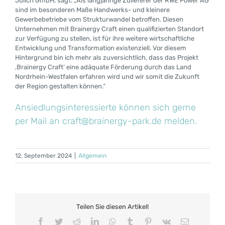
Jülich GmbH, sagt: „Als langjährige Zulieferer der RWE Power AG
sind im besonderen Maße Handwerks- und kleinere
Gewerbebetriebe vom Strukturwandel betroffen. Diesen
Unternehmen mit Brainergy Craft einen qualifizierten Standort
zur Verfügung zu stellen, ist für ihre weitere wirtschaftliche
Entwicklung und Transformation existenziell. Vor diesem
Hintergrund bin ich mehr als zuversichtlich, dass das Projekt
,Brainergy Craft‘ eine adäquate Förderung durch das Land
Nordrhein-Westfalen erfahren wird und wir somit die Zukunft
der Region gestalten können.“
Ansiedlungsinteressierte können sich gerne
per Mail an
craft@brainergy-park.de
melden.
12. September 2024
|
Allgemein
Teilen Sie diesen Artikel!
Facebook
Twitter
Reddit
LinkedIn
WhatsApp
Tumblr
Pinterest
Vk
E-