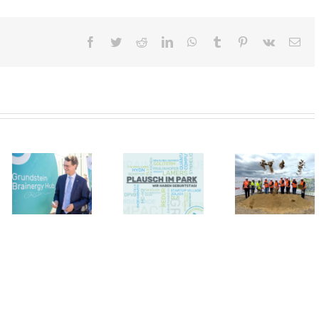
Facebook
Twitter
Reddit
LinkedIn
WhatsApp
Tumblr
Pinterest
Vk
E-
Mai
ident
Die Legende
Spatenstich
besagt, alles
für
begann vor
zukunftsweisendes
10 Jahren
Energiesystem
beim Après-
trum
im Brainergy
Ski in
Park Jülich
Südtirol…