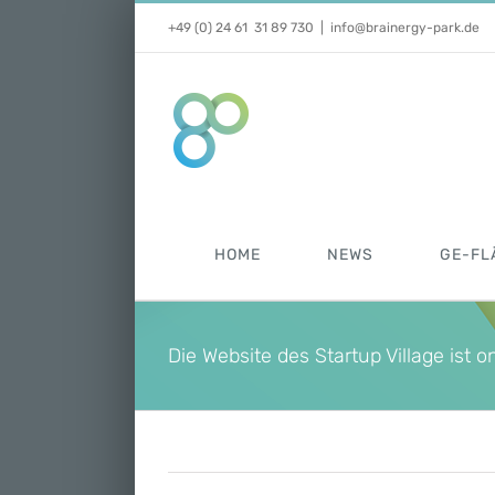
Zum
+49 (0) 24 61 31 89 730
|
info@brainergy-park.de
Inhalt
springen
HOME
NEWS
GE-FL
Die Website des Startup Village ist o