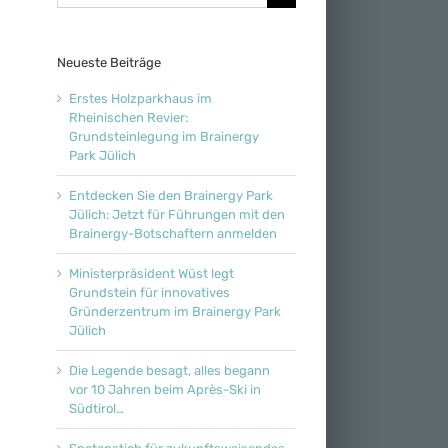
nach:
Neueste Beiträge
Erstes Holzparkhaus im
Rheinischen Revier:
Grundsteinlegung im Brainergy
Park Jülich
Entdecken Sie den Brainergy Park
Jülich: Jetzt für Führungen mit den
Brainergy-Botschaftern anmelden
Ministerpräsident Wüst legt
Grundstein für innovatives
Gründerzentrum im Brainergy Park
Jülich
Die Legende besagt, alles begann
vor 10 Jahren beim Après-Ski in
Südtirol…