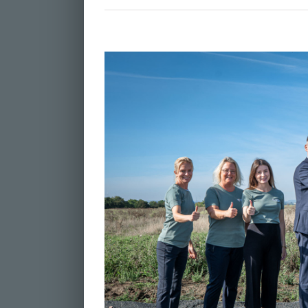
Zeige
grösseres
Bild