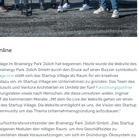
nline
llage im Brainergy Park Jülich hat begonnen. Heute wurde die Website des
 Brainergy Park Jülich GmbH durch den Druck auf einen Buzzer symbolisch
lage.nrw
stellt sich das Startup Village als Raum für ein kreatives
n dazu ein, im Startup Village ein Unternehmen zu gründen. Das Team des
p Scouts und Venture Architekten im Umfeld der fünf
Forschungspartner
dungsideen sowie nach Menschen, die diese umsetzen wollen. Ingmar
 auf die kommenden Monate: „Mit dem Go Live der Website gehen wir einen
es Startup Village. Die Website ermöglicht es uns, die Vision des Startup
e Community um das Thema Unternehmensgründung aufzubauen.“
Aufsichtsratsvorsitzender der Brainergy Park Jülich GmbH: „Das Startup
n eigenen Modulen den nötigen Raum, um ihre Geschäftsidee zu
s bestehen ideale Voraussetzungen, um sich im Gründungs-Ökosystem zu