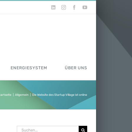
LinkedIn
Instagram
Facebook
YouTube
ENERGIESYSTEM
ÜBER UNS
tartseite
|
Allgemein
|
Die Website des Startup Village ist online
Suche