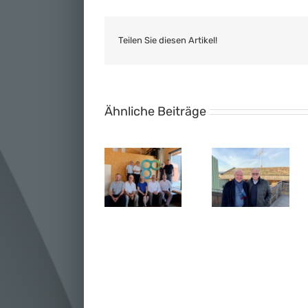
Teilen Sie diesen Artikel!
Ähnliche Beiträge
Entdecken
Erstes
Sie den
Ministerpräs
Holzparkhaus
Brainergy
Wüst legt
im
Park Jülich:
Grundstein
Rheinischen
Jetzt für
für
Revier:
Führungen
innovatives
Grundsteinlegung
mit den
Gründerzen
im Brainergy
Brainergy-
im Brainergy
Park Jülich
Botschaftern
Park Jülich
anmelden