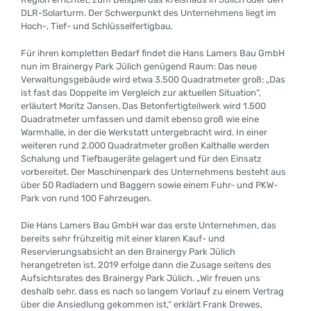
DLR-Solarturm. Der Schwerpunkt des Unternehmens liegt im
Hoch-, Tief- und Schlüsselfertigbau.
Für ihren kompletten Bedarf findet die Hans Lamers Bau GmbH
nun im Brainergy Park Jülich genügend Raum: Das neue
Verwaltungsgebäude wird etwa 3.500 Quadratmeter groß: „Das
ist fast das Doppelte im Vergleich zur aktuellen Situation“,
erläutert Moritz Jansen. Das Betonfertigteilwerk wird 1.500
Quadratmeter umfassen und damit ebenso groß wie eine
Warmhalle, in der die Werkstatt untergebracht wird. In einer
weiteren rund 2.000 Quadratmeter großen Kalthalle werden
Schalung und Tiefbaugeräte gelagert und für den Einsatz
vorbereitet. Der Maschinenpark des Unternehmens besteht aus
über 50 Radladern und Baggern sowie einem Fuhr- und PKW-
Park von rund 100 Fahrzeugen.
Die Hans Lamers Bau GmbH war das erste Unternehmen, das
bereits sehr frühzeitig mit einer klaren Kauf- und
Reservierungsabsicht an den Brainergy Park Jülich
herangetreten ist. 2019 erfolge dann die Zusage seitens des
Aufsichtsrates des Brainergy Park Jülich. „Wir freuen uns
deshalb sehr, dass es nach so langem Vorlauf zu einem Vertrag
über die Ansiedlung gekommen ist,“ erklärt Frank Drewes,