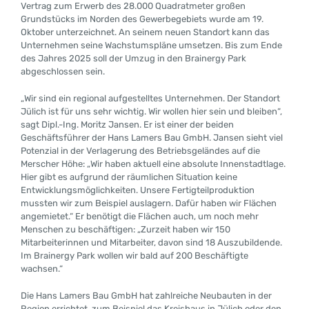
Vertrag zum Erwerb des 28.000 Quadratmeter großen
Grundstücks im Norden des Gewerbegebiets wurde am 19.
Oktober unterzeichnet. An seinem neuen Standort kann das
Unternehmen seine Wachstumspläne umsetzen. Bis zum Ende
des Jahres 2025 soll der Umzug in den Brainergy Park
abgeschlossen sein.
„Wir sind ein regional aufgestelltes Unternehmen. Der Standort
Jülich ist für uns sehr wichtig. Wir wollen hier sein und bleiben“,
sagt Dipl.-Ing. Moritz Jansen. Er ist einer der beiden
Geschäftsführer der Hans Lamers Bau GmbH. Jansen sieht viel
Potenzial in der Verlagerung des Betriebsgeländes auf die
Merscher Höhe: „Wir haben aktuell eine absolute Innenstadtlage.
Hier gibt es aufgrund der räumlichen Situation keine
Entwicklungsmöglichkeiten. Unsere Fertigteilproduktion
mussten wir zum Beispiel auslagern. Dafür haben wir Flächen
angemietet.“ Er benötigt die Flächen auch, um noch mehr
Menschen zu beschäftigen: „Zurzeit haben wir 150
Mitarbeiterinnen und Mitarbeiter, davon sind 18 Auszubildende.
Im Brainergy Park wollen wir bald auf 200 Beschäftigte
wachsen.“
Die Hans Lamers Bau GmbH hat zahlreiche Neubauten in der
Region errichtet, zum Beispiel das Kreishaus in Jülich oder den