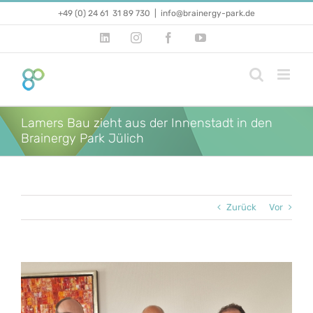
Zum
+49 (0) 24 61 31 89 730
|
info@brainergy-park.de
Inhalt
springen
LinkedIn
Instagram
Facebook
YouTube
Lamers Bau zieht aus der Innenstadt in den
Brainergy Park Jülich
Zurück
Vor
Zeige
grösseres
Bild