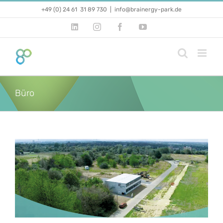
Zum
+49 (0) 24 61 31 89 730
|
info@brainergy-park.de
Inhalt
springen
LinkedIn
Instagram
Facebook
YouTube
Büro