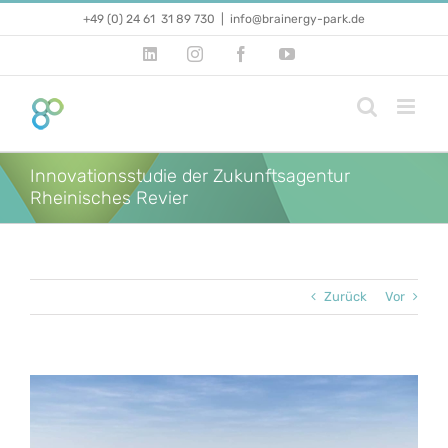
Zum
+49 (0) 24 61 31 89 730
|
info@brainergy-park.de
Inhalt
springen
LinkedIn
Instagram
Facebook
YouTube
Innovationsstudie der Zukunftsagentur
Rheinisches Revier
Zurück
Vor
Zeige
grösseres
Bild