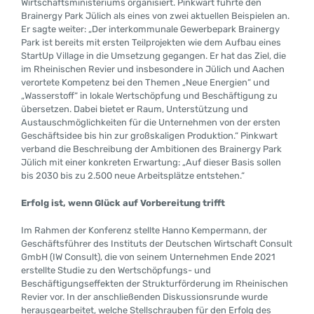
Wirtschaftsministeriums organisiert. Pinkwart führte den
Brainergy Park Jülich als eines von zwei aktuellen Beispielen an.
Er sagte weiter: „Der interkommunale Gewerbepark Brainergy
Park ist bereits mit ersten Teilprojekten wie dem Aufbau eines
StartUp Village in die Umsetzung gegangen. Er hat das Ziel, die
im Rheinischen Revier und insbesondere in Jülich und Aachen
verortete Kompetenz bei den Themen „Neue Energien“ und
„Wasserstoff“ in lokale Wertschöpfung und Beschäftigung zu
übersetzen. Dabei bietet er Raum, Unterstützung und
Austauschmöglichkeiten für die Unternehmen von der ersten
Geschäftsidee bis hin zur großskaligen Produktion.“ Pinkwart
verband die Beschreibung der Ambitionen des Brainergy Park
Jülich mit einer konkreten Erwartung: „Auf dieser Basis sollen
bis 2030 bis zu 2.500 neue Arbeitsplätze entstehen.“
Erfolg ist, wenn Glück auf Vorbereitung trifft
Im Rahmen der Konferenz stellte Hanno Kempermann, der
Geschäftsführer des Instituts der Deutschen Wirtschaft Consult
GmbH (IW Consult), die von seinem Unternehmen Ende 2021
erstellte Studie zu den Wertschöpfungs- und
Beschäftigungseffekten der Strukturförderung im Rheinischen
Revier vor. In der anschließenden Diskussionsrunde wurde
herausgearbeitet, welche Stellschrauben für den Erfolg des