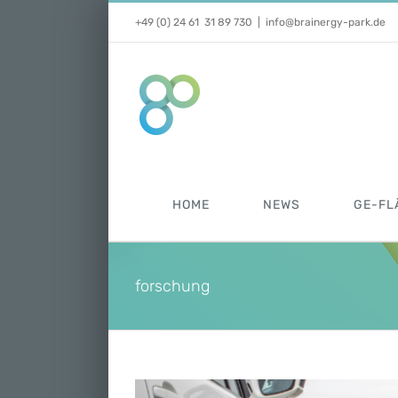
Zum
+49 (0) 24 61 31 89 730
|
info@brainergy-park.de
Inhalt
springen
HOME
NEWS
GE-FL
forschung