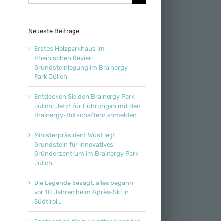
nach:
Neueste Beiträge
Erstes Holzparkhaus im
Rheinischen Revier:
Grundsteinlegung im Brainergy
Park Jülich
Entdecken Sie den Brainergy Park
Jülich: Jetzt für Führungen mit den
Brainergy-Botschaftern anmelden
Ministerpräsident Wüst legt
Grundstein für innovatives
Gründerzentrum im Brainergy Park
Jülich
Die Legende besagt, alles begann
vor 10 Jahren beim Après-Ski in
Südtirol…