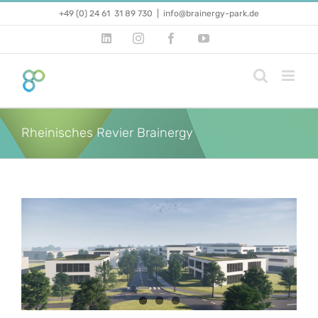
Zum
+49 (0) 24 61 31 89 730
|
info@brainergy-park.de
Inhalt
springen
LinkedIn
Instagram
Facebook
YouTube
Rheinisches Revier Brainergy