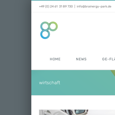
Zum
+49 (0) 24 61 31 89 730
|
info@brainergy-park.de
Inhalt
springen
HOME
NEWS
GE-FL
wirtschaft