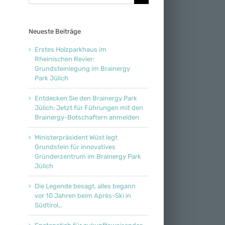
nach:
Neueste Beiträge
Erstes Holzparkhaus im
Rheinischen Revier:
Grundsteinlegung im Brainergy
Park Jülich
Entdecken Sie den Brainergy Park
Jülich: Jetzt für Führungen mit den
Brainergy-Botschaftern anmelden
Ministerpräsident Wüst legt
Grundstein für innovatives
Gründerzentrum im Brainergy Park
Jülich
Die Legende besagt, alles begann
vor 10 Jahren beim Après-Ski in
Südtirol…