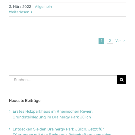
3. März 2022
|
Allgemein
Weiterlesen
1
2
Vor
Suche
nach:
Neueste Beiträge
Erstes Holzparkhaus im Rheinischen Revier:
Grundsteinlegung im Brainergy Park Jülich
Entdecken Sie den Brainergy Park Jülich: Jetzt für
Führungen mit den Brainergy-Botschaftern anmelden