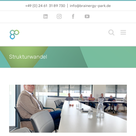
Zum
+49 (0) 24 61 31 89 730
|
info@brainergy-park.de
Inhalt
springen
LinkedIn
Instagram
Facebook
YouTube
Strukturwandel